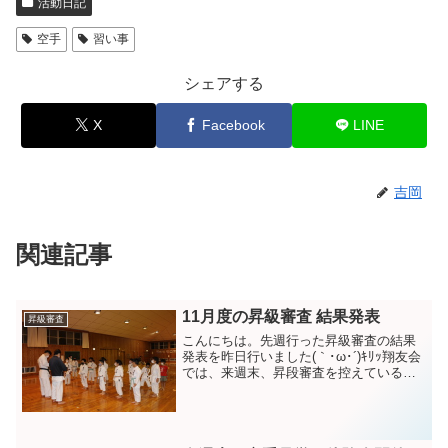
活動日記
空手
習い事
シェアする
X
Facebook
LINE
吉岡
関連記事
11月度の昇級審査 結果発表
昇級審査
こんにちは。先週行った昇級審査の結果
発表を昨日行いました(｀･ω･´)ｷﾘｯ翔友会
では、来週末、昇段審査を控えている子
がいます。昇級審査とは直接関係ありま
せんが、昇段審査を控えている子の影響
もあり、練習の空気がピリっとなってい
ます。そのせい...