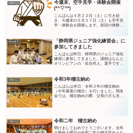
今週末、空手見学・体験会開催
活動日記
(*^▽^*)
こんばんは４月２２日（土）に引き続
き、今週末の５月２７日（土）も空手見
学・体験会を開催します。前回の体験会
には、４組７人が参加してくださいまし
た。現在、２組から申し込みを頂いてい
ます。参加される場合は、見学・体験ア
「静岡県ジュニア強化練習会」に
強化練習
ンケートからお申込みくださ...
参加してきました
こんばんは昨日、静岡県のジュニア強化
練習に参加してきました。講師はなんと
オリンピアンの「佐合尚人」選手です＼(
'ω')／翔友会からは、６名の子を連れて行
きました。短い時間の中での練習でした
が、オリンピアンからオリンピアンから
令和3年稽古納め
活動日記
直接指導しても...
こんばんは本日、令和３年の稽古納め
（今年最後の稽古）を行いました。翔友
会では、稽古納めの際、父母の方も含め
た全員で相互の礼を行っています。今年1
年、コロナ禍で思う様に練習できなかっ
たこともありましたが、怪我もなく、ま
た新しい仲間にも恵まれよ...
令和二年 稽古納め
活動日記
明けましておめでとうございます。去年
の最終土曜日が令和二年の稽古収めとな